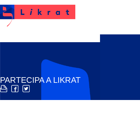
Likrat
PARTECIPA A LIKRAT
Impegnati anche tu per una maggiore conoscenza sul
l’odio. Diventa anche tu likratina o likratino!