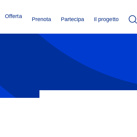
N
Offerta
Prenota
Partecipa
Il progetto
iutaci a combattere i pregiudizi, l’intolleranza e