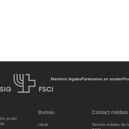
Mentions légales
Partenaires en soutien
Pro
Likrat
Bureau
Contact médias
Un projet
de
Likrat
Service médias de l