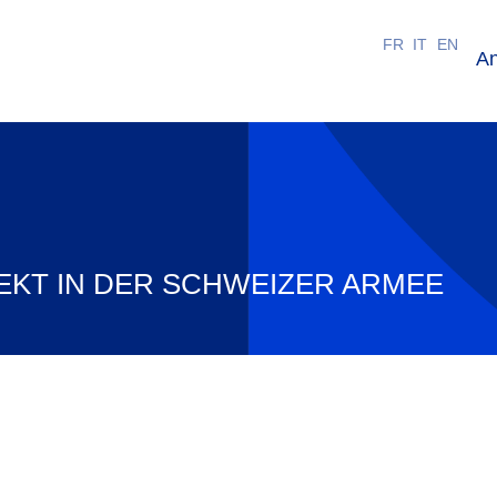
FR
IT
EN
A
EKT IN DER SCHWEIZER ARMEE
ten. In Kooperation mit dem SIG-Diversitätsprojek
der Armee SEDIA» entstanden.