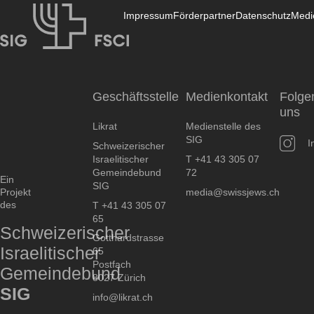
Impressum
Förderpartner
Datenschutz
Medi
Likrat
Geschäftsstelle
Medienkontakt
Folge
uns
Likrat
Medienstelle des
SIG
I
Schweizerischer
Israelitischer
T +41 43 305 07
Gemeindebund
72
Ein
SIG
Projekt
media@swissjews.ch
des
T +41 43 305 07
65
Schweizerischer
Gotthardstrasse
Israelitischer
65
Postfach
Gemeindebund
8027 Zürich
SIG
info@likrat.ch