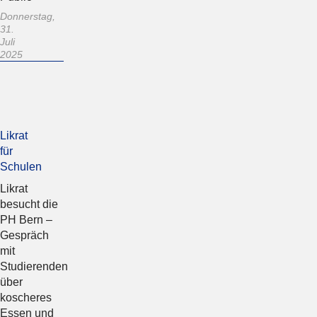
Donnerstag,
31.
Juli
2025
Likrat
für
Schulen
Likrat
besucht die
PH Bern –
Gespräch
mit
Studierenden
über
koscheres
Essen und