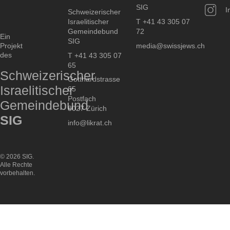
SIG
I
Schweizerischer
Israelitischer
T +41 43 305 07
Gemeindebund
72
Ein
SIG
Projekt
media@swissjews.ch
des
T +41 43 305 07
65
Schweizerischer
Gotthardstrasse
Israelitischer
65
Postfach
Gemeindebund
8027 Zürich
SIG
info@likrat.ch
© 2026 SIG.
Alle Rechte
vorbehalten.