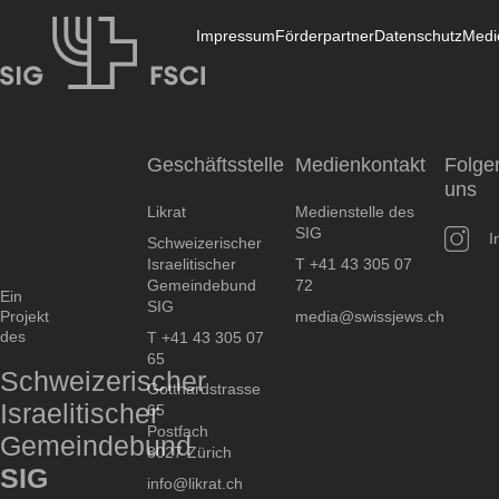
Impressum
Förderpartner
Datenschutz
Medi
Likrat
Geschäftsstelle
Medienkontakt
Folge
uns
Likrat
Medienstelle des
SIG
I
Schweizerischer
Israelitischer
T +41 43 305 07
Gemeindebund
72
Ein
SIG
Projekt
media@swissjews.ch
des
T +41 43 305 07
65
Schweizerischer
Gotthardstrasse
Israelitischer
65
Postfach
Gemeindebund
8027 Zürich
SIG
info@likrat.ch